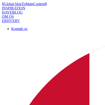
$Global.SkipToMainContent$
INSPIRATION
HAVEBLOG
OM OS
ERHVERV
Kontakt os