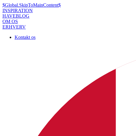
$Global.SkipToMainContent$
INSPIRATION
HAVEBLOG
OM OS
ERHVERV
Kontakt os