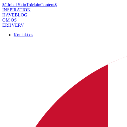
$Global.SkipToMainContent$
INSPIRATION
HAVEBLOG
OM OS
ERHVERV
Kontakt os