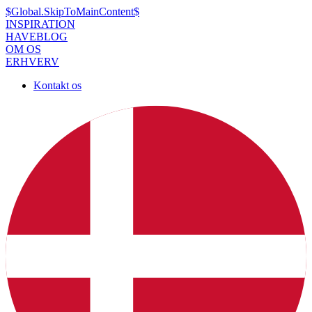
$Global.SkipToMainContent$
INSPIRATION
HAVEBLOG
OM OS
ERHVERV
Kontakt os