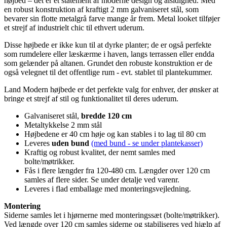
højbed – det er et statement af moderne design og alsidighed. Med
en robust konstruktion af kraftigt 2 mm galvaniseret stål, som
bevarer sin flotte metalgrå farve mange år frem. Metal looket tilføjer
et strejf af industrielt chic til ethvert uderum.
Disse højbede er ikke kun til at dyrke planter; de er også perfekte
som rumdelere eller læskærme i haven, langs terrassen eller endda
som gelænder på altanen. Grundet den robuste konstruktion er de
også velegnet til det offentlige rum - evt. stablet til plantekummer.
Land Modern højbede er det perfekte valg for enhver, der ønsker at
bringe et strejf af stil og funktionalitet til deres uderum.
Galvaniseret stål,
bredde 120 cm
Metaltykkelse 2 mm stål
Højbedene er 40 cm høje og kan stables i to lag til 80 cm
Leveres
uden bund
(med bund - se under plantekasser)
Kraftig og robust kvalitet, der nemt samles med
bolte/møtrikker.
Fås i flere længder fra 120-480 cm. Længder over 120 cm
samles af flere sider. Se under detalje ved varenr.
Leveres i flad emballage med monteringsvejledning.
Montering
Siderne samles let i hjørnerne med monteringssæt (bolte/møtrikker).
Ved længde over 120 cm samles siderne og stabiliseres ved hjælp af