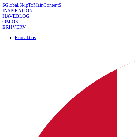
$Global.SkipToMainContent$
INSPIRATION
HAVEBLOG
OM OS
ERHVERV
Kontakt os