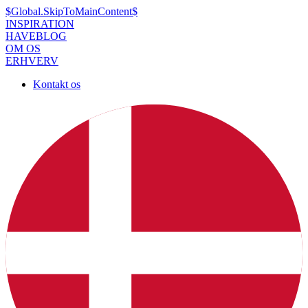
$Global.SkipToMainContent$
INSPIRATION
HAVEBLOG
OM OS
ERHVERV
Kontakt os