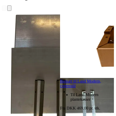
Bensæt til Land Modern,
cortenstål
Til Land Modern
plantekasser
Fra DKK 469,00 pr. stk.