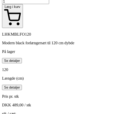
Læg i kurv
LHKMBLFO120
Modern black forlængersæt til 120 cm dybde
På lager
Se detaljer
120
Længde (cm)
Se detaljer
Pris pr. stk
DKK 489,00 / stk
stk / sæt: