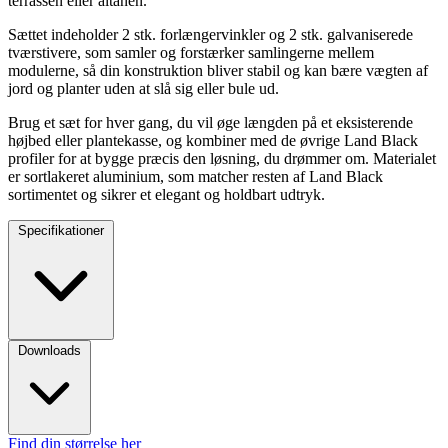
terrassen eller altanen.
Sættet indeholder 2 stk. forlængervinkler og 2 stk. galvaniserede
tværstivere, som samler og forstærker samlingerne mellem
modulerne, så din konstruktion bliver stabil og kan bære vægten af
jord og planter uden at slå sig eller bule ud.
Brug et sæt for hver gang, du vil øge længden på et eksisterende
højbed eller plantekasse, og kombiner med de øvrige Land Black
profiler for at bygge præcis den løsning, du drømmer om. Materialet
er sortlakeret aluminium, som matcher resten af Land Black
sortimentet og sikrer et elegant og holdbart udtryk.
Specifikationer
Downloads
Find din størrelse her