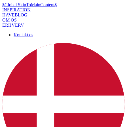
$Global.SkipToMainContent$
INSPIRATION
HAVEBLOG
OM OS
ERHVERV
Kontakt os