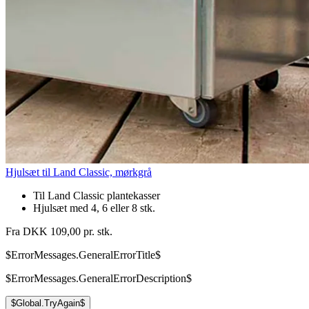
Hjulsæt til Land Classic, mørkgrå
Til Land Classic plantekasser
Hjulsæt med 4, 6 eller 8 stk.
Fra DKK 109,00 pr. stk.
$ErrorMessages.GeneralErrorTitle$
$ErrorMessages.GeneralErrorDescription$
$Global.TryAgain$