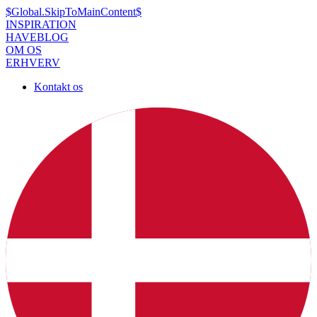
$Global.SkipToMainContent$
INSPIRATION
HAVEBLOG
OM OS
ERHVERV
Kontakt os