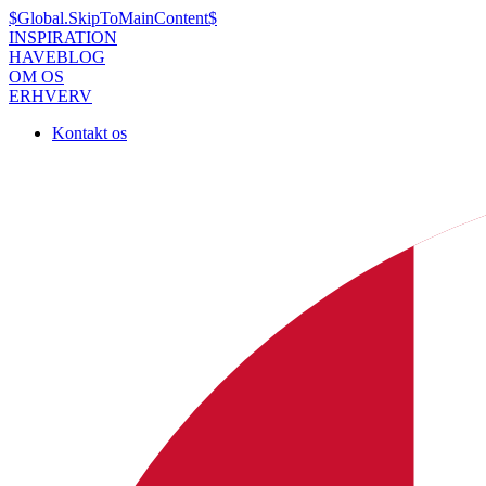
$Global.SkipToMainContent$
INSPIRATION
HAVEBLOG
OM OS
ERHVERV
Kontakt os