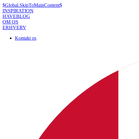
$Global.SkipToMainContent$
INSPIRATION
HAVEBLOG
OM OS
ERHVERV
Kontakt os