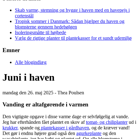
Skab varme, stemning og hygge i haven med en havepejs i
cortenstål
Tropisk sommer i Danmark: Sådan hjælper du haven og
blomsterne gennem hedebølgen
Isoleringsmåtte til højbede
Vælg de rigtige planter til plantekasser for et sundt udemiljø
Emner
Alle blogindlæg
Juni i haven
mandag den 26. maj 2025 - Thea Poulsen
Vanding er altafgørende i varmen
Den vigtigste opgave i disse varme dage er selvfølgelig at vande.
Jeg har efterhånden fået plantet en skov af
tomat- og chiliplanter
ud i
krukker
,
spande og
plantekasser i gårdhaven
, og de kræver vand!
Det gør i endnu højere grad også den
agurkeplante
og den
wasabiplante, jeg har købt og plantet ud. Og alle blomsterne i