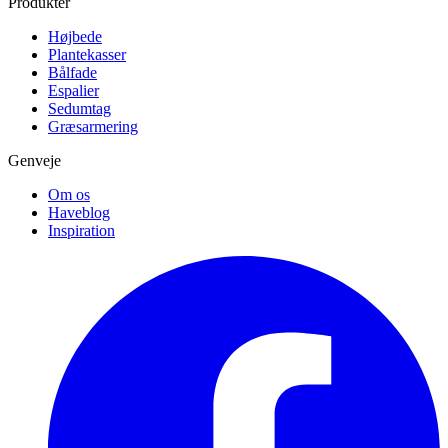
Produkter
Højbede
Plantekasser
Bålfade
Espalier
Sedumtag
Græsarmering
Genveje
Om os
Haveblog
Inspiration