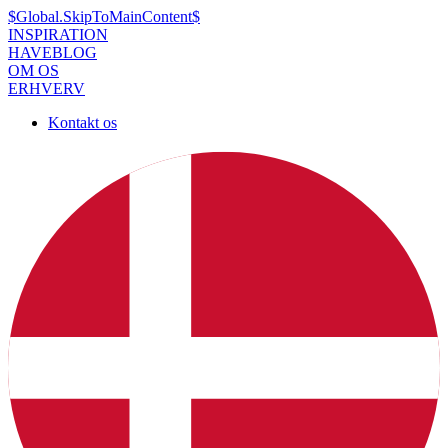
$Global.SkipToMainContent$
INSPIRATION
HAVEBLOG
OM OS
ERHVERV
Kontakt os