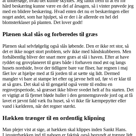
at undersøge, hvad det kunne skyldes. Jeg fandt frem til at en for
hård beskæring kunne være en del af årsagen, så i vinter prøvede jeg
med en blidere beskæring. Hvad enten det nu er beskæringen eller
noget andet, som har hjulpet, så er der i år allerede en hel del
blomsterklaser på planten. Det lover godt!
Plænen skal slås og forberedes til græs
Plænen skal selvfølgelig også slås løbende. Den er ikke ret stor, så
det er ikke noget stort problem, selv ikke med håndskubberen. Men
forhåbentlig bliver der snart mere græs at slå i haven. Efter at have
ryddet og grovplaneret til græs både i forhaven mod øst og langs
husets nordside, hvor der tidligere bare var fliser, har regnen i maj
fået lov at hjælpe med at få jorden til at sætte sig lidt. Dermed
mangler vi bare at stampe let efter og jævne helt ud, før vi er klar til
at så græs. Det skal så til gengæld også vente til endnu en
regnvejrsperiode, så græsset ikke bliver svedet helt af fra starten. Det
er vigtigt at få fjernet bløde huller i den gennemgravede jord og at få
lavet et jævnt fald væk fra huset, så vi ikke får kæmpepytter eller
vand i kælderen, når det regner stærkt.
Hækken trænger til en ordentlig klipning
Man plejer vist at sige, at hækken skal klippes inden Sankt Hans.
Ligusterhækken ind til naboen er faktisk også begyndt at trænge lidt.