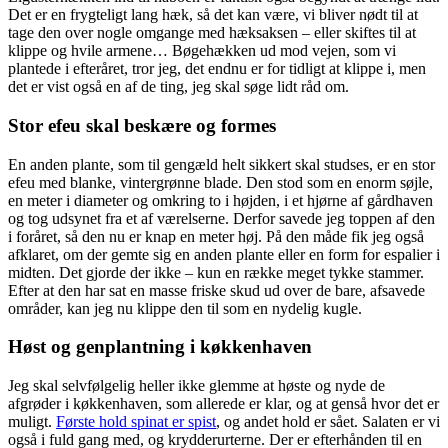
Det er en frygteligt lang hæk, så det kan være, vi bliver nødt til at
tage den over nogle omgange med hæksaksen – eller skiftes til at
klippe og hvile armene… Bøgehækken ud mod vejen, som vi
plantede i efteråret, tror jeg, det endnu er for tidligt at klippe i, men
det er vist også en af de ting, jeg skal søge lidt råd om.
Stor efeu skal beskære og formes
En anden plante, som til gengæld helt sikkert skal studses, er en stor
efeu med blanke, vintergrønne blade. Den stod som en enorm søjle,
en meter i diameter og omkring to i højden, i et hjørne af gårdhaven
og tog udsynet fra et af værelserne. Derfor savede jeg toppen af den
i foråret, så den nu er knap en meter høj. På den måde fik jeg også
afklaret, om der gemte sig en anden plante eller en form for espalier i
midten. Det gjorde der ikke – kun en række meget tykke stammer.
Efter at den har sat en masse friske skud ud over de bare, afsavede
områder, kan jeg nu klippe den til som en nydelig kugle.
Høst og genplantning i køkkenhaven
Jeg skal selvfølgelig heller ikke glemme at høste og nyde de
afgrøder i køkkenhaven, som allerede er klar, og at genså hvor det er
muligt.
Første hold spinat er spist
, og andet hold er sået. Salaten er vi
også i fuld gang med, og krydderurterne. Der er efterhånden til en