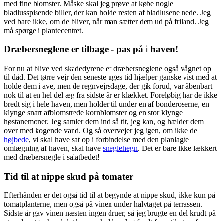
med fine blomster. Måske skal jeg prøve at købe nogle
bladlusspisende biller, der kan holde resten af bladlusene nede. Jeg
ved bare ikke, om de bliver, når man sætter dem ud på friland. Jeg
må spørge i plantecentret.
Dræbersneglene er tilbage - pas på i haven!
For nu at blive ved skadedyrene er dræbersneglene også vågnet op
til dåd. Det tørre vejr den seneste uges tid hjælper ganske vist med at
holde dem i ave, men de regnvejrsdage, der gik forud, var åbenbart
nok til at en hel del æg fra sidste år er klækket. Foreløbig har de ikke
bredt sig i hele haven, men holder til under en af bonderoserne, en
klynge snart afblomstrede kornblomster og en stor klynge
høstanemoner. Jeg samler dem ind så tit, jeg kan, og hælder dem
over med kogende vand. Og så overvejer jeg igen, om ikke de
højbede
, vi skal have sat op i forbindelse med den planlagte
omlægning af haven, skal have
sneglehegn
. Det er bare ikke lækkert
med dræbersnegle i salatbedet!
Tid til at nippe skud på tomater
Efterhånden er det også tid til at begynde at nippe skud, ikke kun på
tomatplanterne, men også på vinen under halvtaget på terrassen.
Sidste år gav vinen næsten ingen druer, så jeg brugte en del krudt på