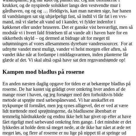
krukker, og de nyspirede solsikker langs den vestvendte mur i
gårdhaven, og og og … Heldigvis, kan man næsten sige, har hanen
til vandslangen sat sig uhjælpeligt fast, så indtil vi får fat i en vvs-
mand, må vi slæbe alt vand ud i kander, vi fylder indenfor i
køkkenet eller under bruseren. Det er ganske vist besværligt, men så
modstår vi i hvert fald fristelsen til at vande alt i haven bare for en
sikkerheds skyld – og dermed at bidrage alt for meget til
udtømningen af vores allesammens dyrebare vandressourcer. For at
udnytte vandet mest muligt, vander vi helst morgen eller aften, så
vandet ikke når at fordampe i middagsvarmen, inden planterne får
glæde af det. Vi skal altså også have sat den regnvandstønde op!
Kampen mod bladlus på roserne
En anden næsten daglig opgave for tiden er at bekæmpe bladlus på
roserne. De har kastet sig grådigt over omkring hver anden af de
mange roser i haven, og jeg forsøger med den forholdsvis blide
metode at sprøjte med sæbespånevand. Vi har anskaffet en
trykpumpe til formålet, men jeg synes alligevel, det er ved at være
lidt trættende med sprøjtningerne, da bladlusene åbenbart er
temmelig hårdnakkede og endnu ikke helt har givet op efter at have
fået rigeligt med sæbevand omkring fem gange. I det mindste er det
lykkedes at holde dem så meget nede, at de ikke har nået at æde ret
meget løs, og flere af roserne er nu lige på nippet til at springe ud