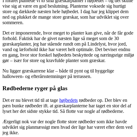
I foråret plantede vi to små græskarplanter i højbedet – og det skulle
vise sig at være en god beslutning. Planterne voksede sig hurtigt
store og dækkede næsten hele højbedet. I dag har jeg klippet dem
ned og plukket de mange store græskar, som har udviklet sig over
sommeren.
Det er imponerende, hvor meget to planter kan give, når de får gode
forhold. Faktisk har de givet næsten lige så meget som de 30
græskarplanter, jeg har stående rundt om på Lindelyst, hvor jord,
vand og læforhold ikke har været helt optimale. Det beviser endnu
en gang, hvor stor forskel højbedets beskyttede og næringsrige miljø
gør – især for store og kravfulde planter som græskar.
Nu ligger græskarrene klar – både til pynt og til hyggelige
halloween- og efterårsstemninger på terrassen.
Rødbederne ryger på glas
Det er nu blevet tid til at tage
højbedets
rødbeder op. Der blev en
pæn bunke rødbeder ift. at græskarplanterne har taget en stor del af
lyset her det sidste stykke tid. Så flotte var nogle af rødbederne.
Ærgerligt nok var der nogle flotte store rødbeder som ikke havde
udviklet sig planmæssigt men hvad der lige har været efter dem ved
jeg ikke.