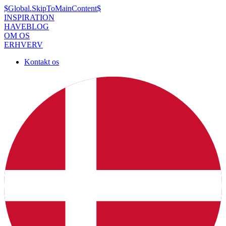
$Global.SkipToMainContent$
INSPIRATION
HAVEBLOG
OM OS
ERHVERV
Kontakt os