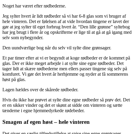
Noget har været efter rødbederne.
Jeg sylter hvert år lidt rødbeder så vi har 6-8 glas som vi bruger af
hele vinteren. Det er følelsen af at vide hvordan tingene er lavet der
gør at jeg sylter til eget forbrug hvert år. “Den lille grønne” syltebog
har jeg brugt i flere år og opskrifterne er lige til at gå at gå igang med
selv som nybegynder.
Den uundværlige bog når du selv vil sylte dine grønsager.
Et par timer efter at vi er begyndt at koge rødbeder er de kommet på
glas. Der er ikke meget arbejde i at sylte sine egne rødbeder. Det
tager lidt at skære rødbederne men ellers passer tingene sig selv på
komfuret. Vi gør det hvert år herhjemme og nyder at få sommerens
høst på glas.
Lagen hældes over de skårede rødbeder.
Hvis du ikke har prøvet at sylte dine egne rødbeder så prøv det. Det
er en sikker vinder og det er skønt at sidde om vinteren og sætte
tænderne i egne hjemmedyrkede rødebeder.
Smagen af egen høst – hele vinteren
Det giver en særlig tilfredsstillelse at spise sine egne grøntsager –